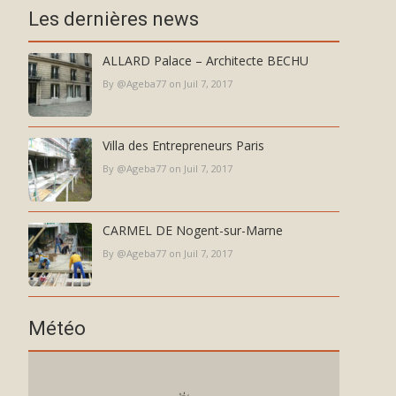
Les dernières news
ALLARD Palace – Architecte BECHU
By @Ageba77 on Juil 7, 2017
Villa des Entrepreneurs Paris
By @Ageba77 on Juil 7, 2017
CARMEL DE Nogent-sur-Marne
By @Ageba77 on Juil 7, 2017
Météo